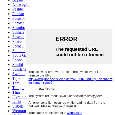
Norwegian
Pashto
Persian
Punjabi
Serbian
Sesotho
Sinhala
Slovak
Slovenian
Somali
Samoan
Scots Gaelic
Shona
Sindhi
Sundanese
Swahili
Tajik
Tamil
Telugu
Thai
Ukrainian
Urdu
Uzbek
Vietnamese