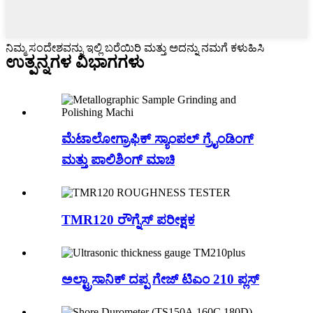
ನಿಮ್ಮ ಸಂದೇಶವನ್ನು ಇಲ್ಲಿ ಬರೆಯಿರಿ ಮತ್ತು ಅದನ್ನು ನಮಗೆ ಕಳುಹಿಸಿ
ಉತ್ಪನ್ನಗಳ ವಿಭಾಗಗಳು
ಮೆಟಾಲೋಗ್ರಾಫಿಕ್ ಸ್ಯಾಂಪಲ್ ಗ್ರೈಂಡಿಂಗ್
ಮತ್ತು ಪಾಲಿಶಿಂಗ್ ಮಾಚಿ
TMR120 ರೌಗ್ನೆಸ್ ಪರೀಕ್ಷಕ
ಅಲ್ಟ್ರಾಸಾನಿಕ್ ದಪ್ಪ ಗೇಜ್ ಟಿಎಂ 210 ಪ್ಲಸ್