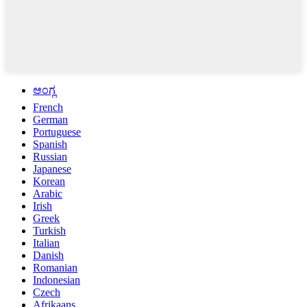
ಆಂಗ್ಲ
French
German
Portuguese
Spanish
Russian
Japanese
Korean
Arabic
Irish
Greek
Turkish
Italian
Danish
Romanian
Indonesian
Czech
Afrikaans