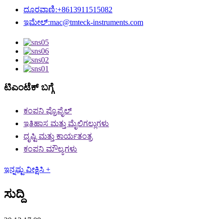
ದೂರವಾಣಿ:
+8613911515082
ಇಮೇಲ್:
mac@tmteck-instruments.com
ಟಿಎಂಟೆಕ್ ಬಗ್ಗೆ
ಕಂಪನಿ ಪ್ರೊಫೈಲ್
ಇತಿಹಾಸ ಮತ್ತು ಮೈಲಿಗಲ್ಲುಗಳು
ದೃಷ್ಟಿ ಮತ್ತು ಕಾರ್ಯತಂತ್ರ
ಕಂಪನಿ ಮೌಲ್ಯಗಳು
ಇನ್ನಷ್ಟು ವೀಕ್ಷಿಸಿ +
ಸುದ್ದಿ