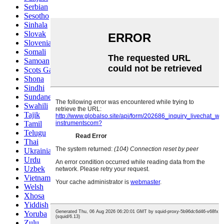
Serbian
Sesotho
Sinhala
Slovak
Slovenian
Somali
Samoan
Scots Gaelic
Shona
Sindhi
Sundanese
Swahili
Tajik
Tamil
Telugu
Thai
Ukrainian
Urdu
Uzbek
Vietnamese
Welsh
Xhosa
Yiddish
Yoruba
Zulu