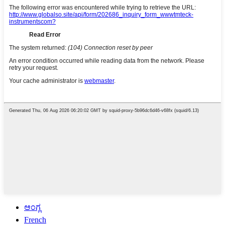
ಆಂಗ್ಲ
French