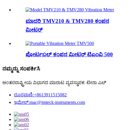
ಮಾದರಿ TMV210 & TMV280 ಕಂಪನ
ಮೀಟರ್
ಪೋರ್ಟಬಲ್ ಕಂಪನ ಮೀಟರ್ ಟಿಎಂವಿ 500
ನಮ್ಮನ್ನು ಸಂಪರ್ಕಿಸಿ
ಅಂತರರಾಷ್ಟ್ರೀಯ ವಿಭಾಗದ ಮಾರಾಟ ವ್ಯವಸ್ಥಾಪಕ: ಟೀನಾ ಎಲ್
ದೂರವಾಣಿ:
+8613911515082
ಇಮೇಲ್:
mac@tmteck-instruments.com