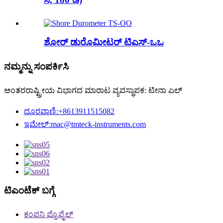
ಶೋರ್ ಡುರೊಮೀಟರ್ ಟಿಎಸ್-ಒಒ
ನಮ್ಮನ್ನು ಸಂಪರ್ಕಿಸಿ
ಅಂತರರಾಷ್ಟ್ರೀಯ ವಿಭಾಗದ ಮಾರಾಟ ವ್ಯವಸ್ಥಾಪಕ: ಟೀನಾ ಎಲ್
ದೂರವಾಣಿ:
+8613911515082
ಇಮೇಲ್:
mac@tmteck-instruments.com
ಟಿಎಂಟೆಕ್ ಬಗ್ಗೆ
ಕಂಪನಿ ಪ್ರೊಫೈಲ್