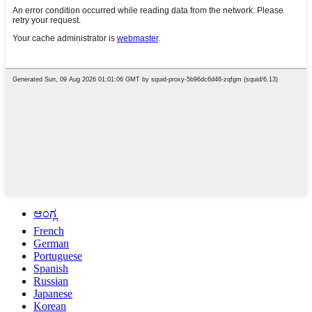
ಆಂಗ್ಲ
French
German
Portuguese
Spanish
Russian
Japanese
Korean