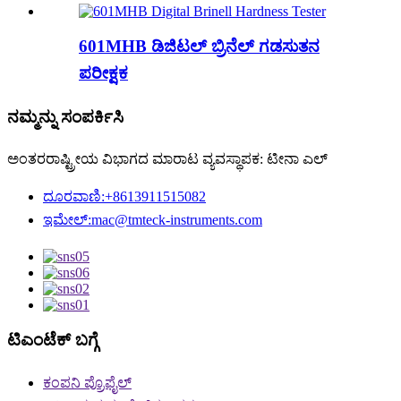
601MHB ಡಿಜಿಟಲ್ ಬ್ರಿನೆಲ್ ಗಡಸುತನ
ಪರೀಕ್ಷಕ
ನಮ್ಮನ್ನು ಸಂಪರ್ಕಿಸಿ
ಅಂತರರಾಷ್ಟ್ರೀಯ ವಿಭಾಗದ ಮಾರಾಟ ವ್ಯವಸ್ಥಾಪಕ: ಟೀನಾ ಎಲ್
ದೂರವಾಣಿ:
+8613911515082
ಇಮೇಲ್:
mac@tmteck-instruments.com
ಟಿಎಂಟೆಕ್ ಬಗ್ಗೆ
ಕಂಪನಿ ಪ್ರೊಫೈಲ್